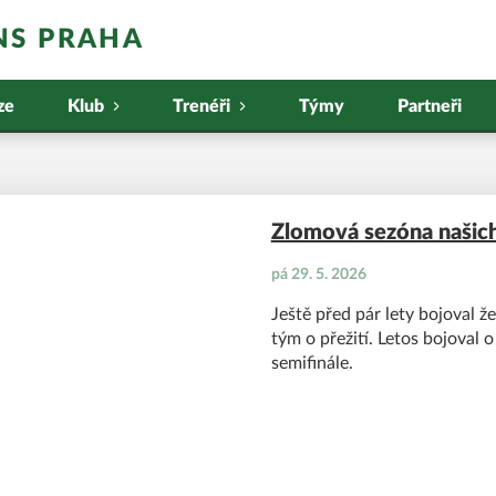
NS PRAHA
ze
Klub
Trenéři
Týmy
Partneři
Zlomová sezóna našic
pá 29. 5. 2026
Ještě před pár lety bojoval ž
tým o přežití. Letos bojoval o
semifinále.