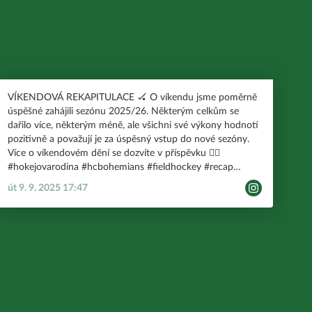
VÍKENDOVÁ REKAPITULACE 🏑 O víkendu jsme poměrně
úspěšné zahájili sezónu 2025/26. Některým celkům se
dařilo více, některým méně, ale všichni své výkony hodnotí
pozitivně a považují je za úspěsný vstup do nové sezóny.
Více o víkendovém dění se dozvíte v příspěvku 👆🏽
#hokejovarodina #hcbohemians #fieldhockey #recap
#weekendrecap #matchresults
út 9. 9. 2025 17:47