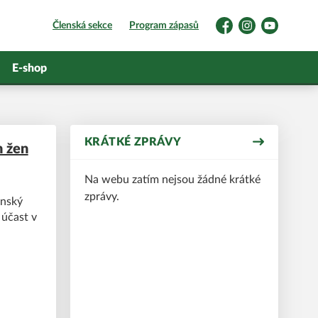
Členská sekce
Program zápasů
Facebook
Instagram
YouTube
E-shop
KRÁTKÉ ZPRÁVY
h žen
Na webu zatím nejsou žádné krátké
zprávy.
enský
 účast v