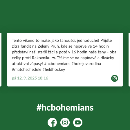
Tento víkend to máte, jako fanoušci, jednoduché! Přijďte
zítra fandit na Zelený Pruh, kde se nejprve ve 14 hodin
představí naši starší žáci a poté v 16 hodin naše ženy - oba
celky proti Rakovníku 🦘 Těšíme se na napínavé a divácky
atraktivní zápasy! #hcbohemians #hokejovarodina
#matchschedule #fieldhockey
pá 12. 9. 2025 18:16
#hcbohemians
Facebook
Instagram
YouTube