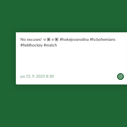
No excuses! 🤜🏽🤛🏽 #hokejovarodina #hcbohemians
#fieldhockey #match
po 15. 9. 2025 8:30