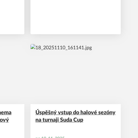
hema
Úspěšný vstup do halové sezóny
nový
na turnaji Suda Cup