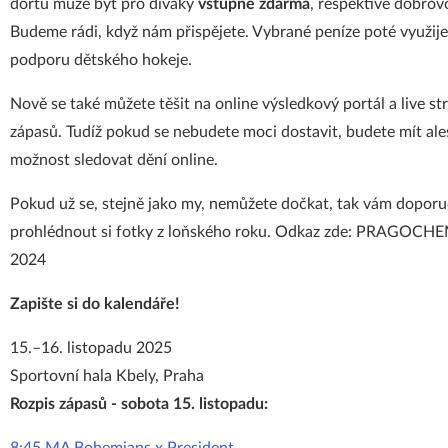
dortu může být pro diváky
vstupné zdarma
, respektive dobrov
Budeme rádi, když nám přispějete. Vybrané peníze poté využij
podporu dětského hokeje.
Nově se také můžete těšit na online výsledkový portál a live s
zápasů. Tudíž pokud se nebudete moci dostavit, budete mít al
možnost sledovat dění online.
Pokud už se, stejně jako my, nemůžete dočkat, tak vám dopor
prohlédnout si fotky z loňského roku. Odkaz zde:
PRAGOCHE
2024
Zapište si do kalendáře!
15.–16. listopadu 2025
Sportovní hala Kbely, Praha
Rozpis zápasů - sobota 15. listopadu: