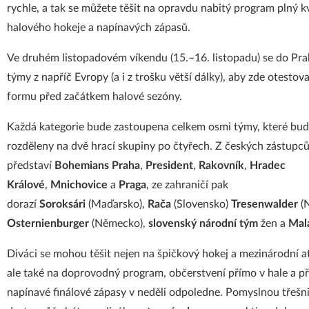
rychle, a tak se můžete těšit na opravdu nabitý program plný k
halového hokeje a napínavých zápasů.
Ve druhém listopadovém víkendu (15.–16. listopadu) se do Pra
týmy z napříč Evropy (a i z trošku větší dálky), aby zde otestov
formu před začátkem halové sezóny.
Každá kategorie bude zastoupena celkem osmi týmy, které bu
rozděleny na dvě hrací skupiny po čtyřech. Z českých zástupců
představí
Bohemians Praha
,
President
,
Rakovník
,
Hradec
Králové
,
Mnichovice
a
Praga
, ze zahraničí pak
dorazí
Soroksári
(Maďarsko),
Rača
(Slovensko)
Tresenwalder
(
Osternienburger
(Německo),
slovenský národní tým
žen a
Mala
Diváci se mohou těšit nejen na špičkový hokej a mezinárodní 
ale také na doprovodný program, občerstvení přímo v hale a p
napínavé finálové zápasy v neděli odpoledne. Pomyslnou třešn