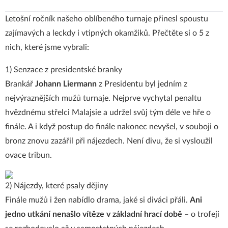
Letošní ročník našeho oblíbeného turnaje přinesl spoustu
zajímavých a leckdy i vtipných okamžiků. Přečtěte si o 5 z
nich, které jsme vybrali:
1) Senzace z presidentské branky
Brankář
Johann Liermann
z Presidentu byl jedním z
nejvýraznějších mužů turnaje. Nejprve vychytal penaltu
hvězdnému střelci Malajsie a udržel svůj tým déle ve hře o
finále. A i když postup do finále nakonec nevyšel, v souboji o
bronz znovu zazářil při nájezdech. Není divu, že si vysloužil
ovace tribun.
2) Nájezdy, které psaly dějiny
Finále mužů i žen nabídlo drama, jaké si diváci přáli.
Ani
jedno utkání nenašlo vítěze v základní hrací době
– o trofeji