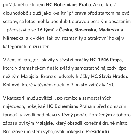
pořádaného klubem
HC Bohemians Praha
. Akce, která
dlouhodobě slouží jako kvalitní příprava před startem halové
sezony, se letos mohla pochlubit opravdu pestrým obsazením
– představilo se
16 týmů
z
Česka, Slovenska, Maďarska a
Německa
, a k vidění tak byl rozmanitý a atraktivní hokej v
kategoriích mužů i žen.
V ženské kategorii slavily vítězství hráčky
HC 1946 Praga
,
které v dramatickém finále zvládly samostatné nájezdy lépe
než tým
Malajsie
. Bronz si odvezly hráčky
HC Slavia Hradec
Králové
, které v těsném duelu o 3. místo zvítězily 1:0.
V kategorii mužů zvítězili, po remíze a samostatných
nájezdech, hokejisté
HC Bohemians Praha
a před domácími
fanoušky zvedli nad hlavu vítězný pohár. Poraženým z tohoto
zápasu byl tým
Malajsie
, který obsadil konečné druhé místo.
Bronzové umístění vybojovali hokejisté
Presidentu
.