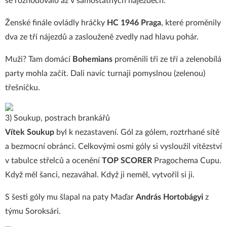
se rozhodovalo až v samostatných nájezdech.
Ženské finále ovládly hráčky
HC 1946 Praga
, které proměnily
dva ze tří nájezdů a zaslouženě zvedly nad hlavu pohár.
Muži? Tam domácí
Bohemians
proměnili tři ze tří a zelenobílá
party mohla začít. Dali navíc turnaji pomyslnou (zelenou)
třešničku.
3) Soukup, postrach brankářů
Vítek Soukup
byl k nezastavení. Gól za gólem, roztrhané sítě
a bezmocní obránci. Celkovými osmi góly si vysloužil vítězství
v tabulce střelců a ocenění
TOP SCORER
Pragochema Cupu.
Když měl šanci, nezaváhal. Když ji neměl, vytvořil si ji.
S šesti góly mu šlapal na paty Maďar
András Hortobágyi
z
týmu Soroksári.