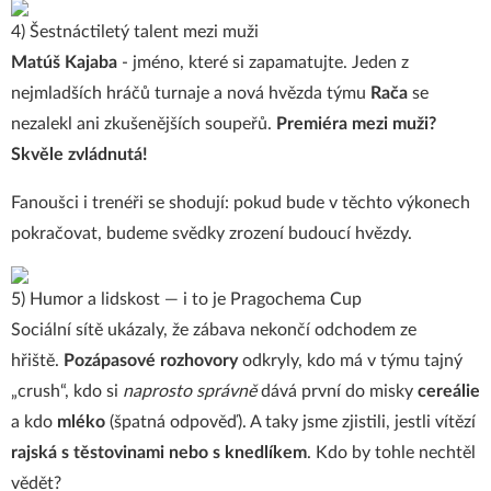
4) Šestnáctiletý talent mezi muži
Matúš Kajaba
- jméno, které si zapamatujte. Jeden z
nejmladších hráčů turnaje a nová hvězda týmu
Rača
se
nezalekl ani zkušenějších soupeřů.
Premiéra mezi muži?
Skvěle zvládnutá!
Fanoušci i trenéři se shodují: pokud bude v těchto výkonech
pokračovat, budeme svědky zrození budoucí hvězdy.
5) Humor a lidskost — i to je Pragochema Cup
Sociální sítě ukázaly, že zábava nekončí odchodem ze
hřiště.
Pozápasové rozhovory
odkryly, kdo má v týmu tajný
„crush“, kdo si
naprosto správně
dává první do misky
cereálie
a kdo
mléko
(špatná odpověď). A taky jsme zjistili, jestli vítězí
rajská s těstovinami nebo s knedlíkem
. Kdo by tohle nechtěl
vědět?