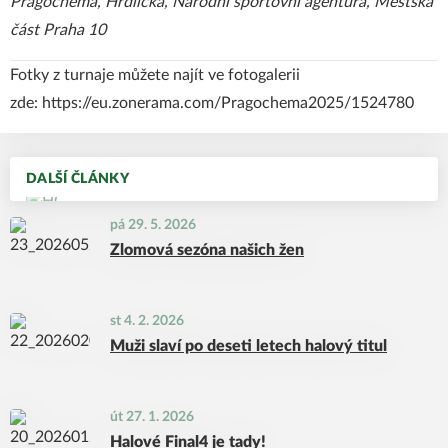
Pragochema, Hrdlička, Národní sportovní agentura, Městská
část Praha 10
Fotky z turnaje můžete najít ve fotogalerii
zde:
https://eu.zonerama.com/Pragochema2025/1524780
DALŠÍ ČLÁNKY
pá 29. 5. 2026
Zlomová sezóna našich žen
st 4. 2. 2026
Muži slaví po deseti letech halový titul
út 27. 1. 2026
Halové Final4 je tady!