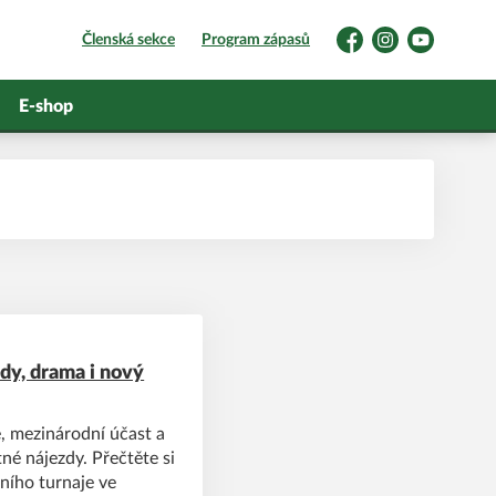
Členská sekce
Program zápasů
Facebook
Instagram
YouTube
E-shop
y, drama i nový
 mezinárodní účast a
né nájezdy. Přečtěte si
ního turnaje ve