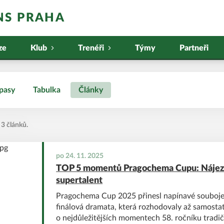
NS PRAHA
ze
Klub
Trenéři
Týmy
Partneři
pasy
Tabulka
Články
 3 článků.
po 24. 11. 2025
TOP 5 momentů Pragochema Cupu: Nájezd
supertalent
Pragochema Cup 2025 přinesl napínavé souboje,
finálová dramata, která rozhodovaly až samostat
o nejdůležitějších momentech 58. ročníku tradič